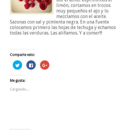
limón, cortamos en trozos
muy pequeños el ajo y lo
mezclamos con el aceite.
Sazonas con sal y pimienta negra. En una fuente
colocamos primero las hojas de lechuga y echamos
todas las verduras. Las aliñamos. Y a comer!!!
Comparte esto:
Haz
Haz
Haz
clic
clic
clic
para
para
para
compartir
compartir
compartir
en
en
en
Me gusta:
Twitter
Facebook
Google+
(Se
(Se
(Se
abre
abre
abre
Cargando...
en
en
en
una
una
una
ventana
ventana
ventana
nueva)
nueva)
nueva)