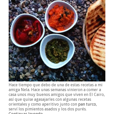
Hace tiempo que debo de una de estas recetas a mi
amiga Nela. Hace unas semanas vinieron a comer a
casa unos muy buenos amigos que viven en El Cairo,
así que quise agasajarles con algunas recetas
orientales y como aperitivo junto con
pan turco
,
serví los pimientos asados y los dos purés.
Continuar leyendo…