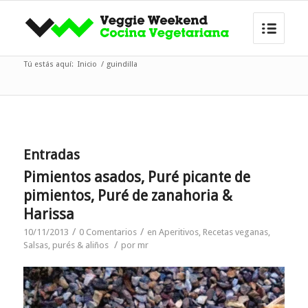
Tú estás aquí:
Inicio
/
guindilla
Entradas
Pimientos asados, Puré picante de
pimientos, Puré de zanahoria &
Harissa
/
/
10/11/2013
0 Comentarios
en
Aperitivos
,
Recetas veganas
,
/
Salsas, purés & aliños
por
mr