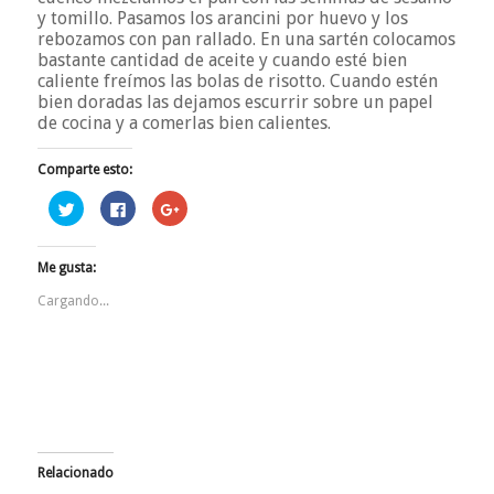
y tomillo. Pasamos los arancini por huevo y los
rebozamos con pan rallado. En una sartén colocamos
bastante cantidad de aceite y cuando esté bien
caliente freímos las bolas de risotto. Cuando estén
bien doradas las dejamos escurrir sobre un papel
de cocina y a comerlas bien calientes.
Comparte esto:
Haz
Haz
Haz
clic
clic
clic
para
para
para
compartir
compartir
compartir
en
en
en
Me gusta:
Twitter
Facebook
Google+
(Se
(Se
(Se
abre
abre
abre
Cargando...
en
en
en
una
una
una
ventana
ventana
ventana
nueva)
nueva)
nueva)
Relacionado