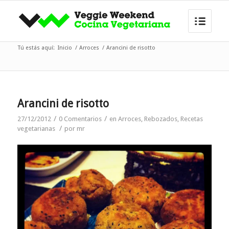
Tú estás aquí:
Inicio
/
Arroces
/
Arancini de risotto
Arancini de risotto
/
/
27/12/2012
0 Comentarios
en
Arroces
,
Rebozados
,
Recetas
/
vegetarianas
por
mr